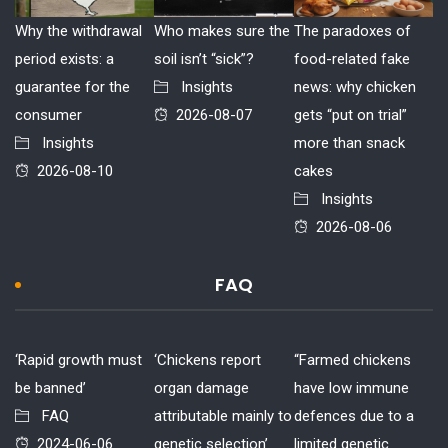
Why the withdrawal
Who makes sure the
The paradoxes of
period exists: a
soil isn’t “sick”?
food-related fake
guarantee for the
Insights
news: why chicken
consumer
2026-08-07
gets “put on trial”
Insights
more than snack
2026-08-10
cakes
Insights
2026-08-06
FAQ
‘Rapid growth must
‘Chickens report
“Farmed chickens
be banned’
organ damage
have low immune
FAQ
attributable mainly to
defences due to a
2024-06-06
genetic selection’
limited genetic