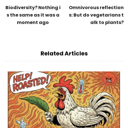
Biodiversity? Nothing i
Omnivorous reflection
s the same as it was a
s: But do vegetarians t
moment ago
alk to plants?
Related Articles