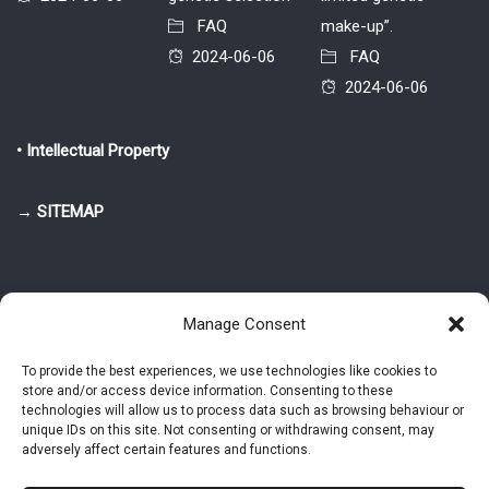
FAQ
make-up”.
2024-06-06
FAQ
2024-06-06
• Intellectual Property
→ SITEMAP
Manage Consent
To provide the best experiences, we use technologies like cookies to
store and/or access device information. Consenting to these
© 2025-2026 Pietro Greppi - Author of the CDE, VGR and IVGR models.
technologies will allow us to process data such as browsing behaviour or
All rights reserved.
unique IDs on this site. Not consenting or withdrawing consent, may
adversely affect certain features and functions.
Studio Greppi di Pietro Greppi, P. IVA: 03814750273
- Web design: Alke
Studio