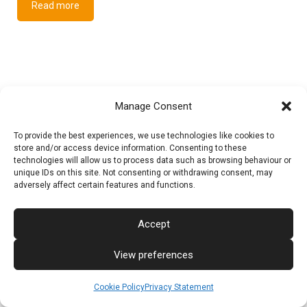
Read more
Manage Consent
To provide the best experiences, we use technologies like cookies to
store and/or access device information. Consenting to these
technologies will allow us to process data such as browsing behaviour or
1
unique IDs on this site. Not consenting or withdrawing consent, may
adversely affect certain features and functions.
Accept
View preferences
Cookie Policy
Privacy Statement