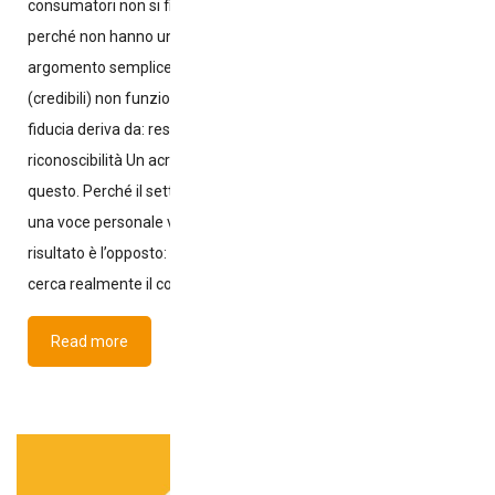
consumatori non si fidano. Non perché siano inaffidabili, ma
perché non hanno un volto . Questo articolo esplora un
argomento semplice: perché la comunicazione senza persone
(credibili) non funziona. Gli acronimi non generano fiducia La
fiducia deriva da: responsabilità trasparenza coerenza
riconoscibilità Un acronimo da solo non può racchiudere tutto
questo. Perché il settore parla “senza voce” Perché teme che
una voce personale venga percepita come “di parte”. Ma il
risultato è l’opposto: l’anonimato genera sospetto . Che cosa
cerca realmente il consumatore? Non
Read more