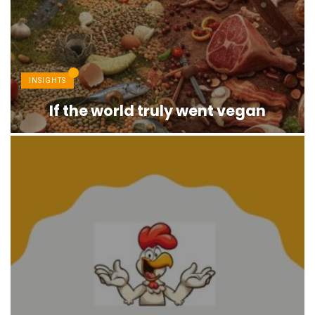
INSIGHTS
If the world truly went vegan