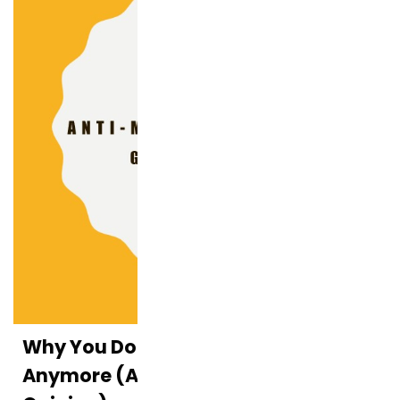
Why You Don’t Trust Food News
Anymore (And How to Rebuild Your