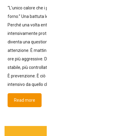
“L’unico calore che i polli non sentono è quello all’interno del
forno.” Una battuta leggera, giusto per stemperare la tensione.
Perché una volta entrati in un allevamento intensivo – o meglio,
intensivamente protetto – di pollame in piena estate, il caldo
diventa una questione seria, concreta e da gestire con
attenzione. È mattina presto. Fuori, il sole si prepara già alle sue
ore più aggressive. Dentro, l’aria è diversa: più fresca, più
stabile, più controllata. Non è un caso. È tecnologia. È gestione.
È prevenzione. È ciò che distingue un moderno allevamento
intensivo da quello che molti immaginano. I polli vivono
Read more