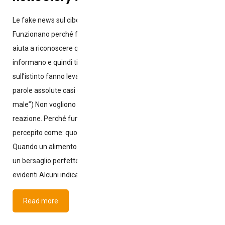
Le fake news sul cibo non funzionano perché sono false.
Funzionano perché fanno leva sulle emozioni. Questo articolo ti
aiuta a riconoscere quelle “di pancia”: quelle che non ti
informano e quindi ti “agitano”. Le notizie false basate
sull’istinto fanno leva sulle emozioni Utilizzano: immagini forti
parole assolute casi estremi narrazioni binarie (“bene contro
male”) Non vogliono dare spiegazioni: vogliono provocare una
reazione. Perché funzionano così bene Perché il pollo è
percepito come: quotidiano economico fragile vicino alla salute
Quando un alimento è così presente nelle nostre vite, diventa
un bersaglio perfetto per la disinformazione. I segni più
evidenti Alcuni indicatori
Read more