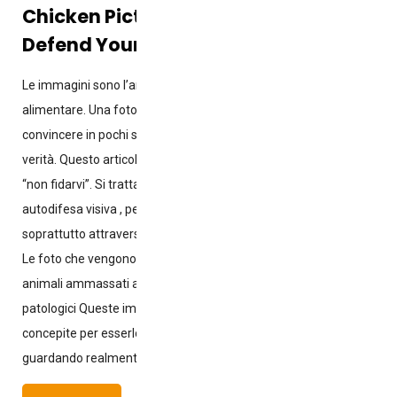
Chicken Pictures (and How to Really
Defend Yourself)
Le immagini sono l’arma più potente nella comunicazione
alimentare. Una foto può indignare, rassicurare, spaventare o
convincere in pochi secondi. Ma quasi mai racconta tutta la
verità. Questo articolo non ha lo scopo di dirvi di “fidarvi” o di
“non fidarvi”. Si tratta piuttosto di fornirvi strumenti di
autodifesa visiva , perché oggi la disinformazione si diffonde
soprattutto attraverso gli occhi. Le immagini che spaventano
Le foto che vengono diffuse più frequentemente mostrano:
animali ammassati ambienti oscuri situazioni estreme casi
patologici Queste immagini sono suggestive perché sono state
concepite per esserlo. Ma la domanda da porsi è: cosa sto
guardando realmente?