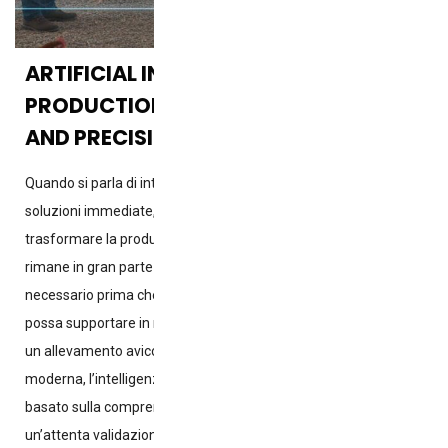
ARTIFICIAL INTELLIGENCE IN POULTRY
PRODUCTION — POTENTIAL, PATIENCE,
AND PRECISION
Quando si parla di intelligenza artificiale, spesso la si associa a
soluzioni immediate, sistemi autonomi e tecnologie in grado di
trasformare la produzione avicola da un giorno all’altro. Ciò che
rimane in gran parte invisibile è il lungo processo scientifico
necessario prima che uno strumento di intelligenza artificiale
possa supportare in modo coerente il processo decisionale in
un allevamento avicolo commerciale. Nell’industria avicola
moderna, l’intelligenza artificiale è un processo continuo
basato sulla comprensione biologica, sulla qualità dei dati e su
un’attenta validazione. I ricercatori che sviluppano applicazioni