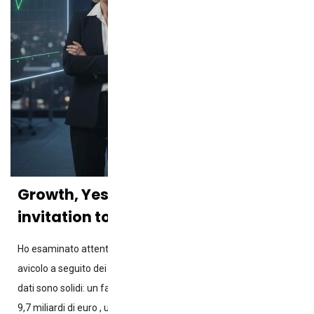
Growth, Yes – Complacency, No – An
invitation to the poultry sector.
Ho esaminato attentamente i resoconti diffusi dal settore
avicolo a seguito dei recenti incontri nazionali e internazionali. I
dati sono solidi: un fatturato totale del settore che raggiunge i
9,7 miliardi di euro , un consumo ai massimi storici di 22,47 kg