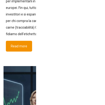
per implementarli in un maggior numero di stabilimenti
europei. Fin qui, tutto normale: un’azienda cresce, trova
investitori e si espande. Ma la vera domanda è: cosa cambia
per chi compra la carne? Comprendere la provenienza della
carne (tracciabilità) Quando acquistiamo carne, spesso ci
fidiamo dell’etichetta. Ma l’etichetta è solo l’ultimo
Read more