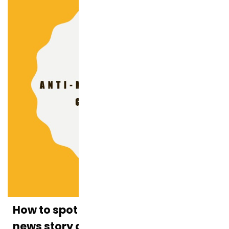
How to spot a ‘gut-feeling’ fake
news story about chicken