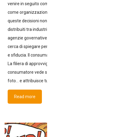
venire in seguito come nutrirsi come stabilito come gli autobus
come organizzazione cosa scrivere sull’etichetta Eppure,
queste decisioni non appartengono a un singolo attore. Sono
distribuiti tra industria, grande distribuzione, comunicazione,
agenzie governative, consulenti e marketing. Questo articolo
cerca di spiegare perché tale frammentazione crea confusione
e sfiducia. Il consumatore vede il punto di arrivo, non la catena
La filiera di approvvigionamento del pollo è lunga. Ma il
consumatore vede solo: il prezzo l’invenzione la pretesa la
foto… e attribuisce tutto ciò
Read more