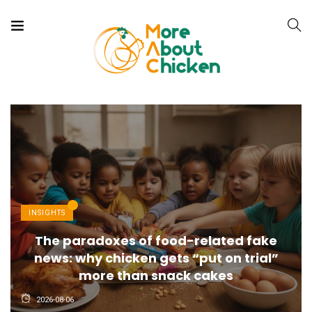
INSIGHTS
The paradoxes of food-related fake
news: why chicken gets “put on trial”
more than snack cakes
2026-08-06