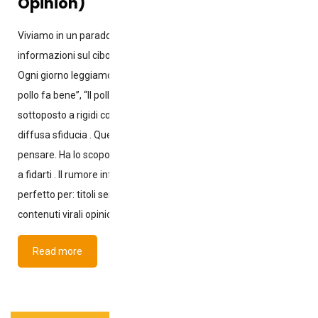
Opinion)
Viviamo in un paradosso: non abbiamo mai avuto così tante
informazioni sul cibo, eppure non siamo mai stati così confusi.
Ogni giorno leggiamo titoli contraddittori: “Il pollo fa male”, “Il
pollo fa bene”, “Il pollo è pieno di antibiotici”, “Il pollo è
sottoposto a rigidi controlli”. Il risultato è prevedibile: una
diffusa sfiducia . Questo articolo non ha lo scopo di dirti cosa
pensare. Ha lo scopo di aiutarti a capire perché fai tanta fatica
a fidarti . Il rumore informativo Il cibo è diventato un tema
perfetto per: titoli sensazionalistici battaglie ideologiche
contenuti virali opinioni mascherate da dati Il problema
Read more