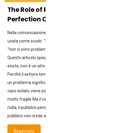
The Role of Reported Mistakes: Why
Perfection Convinces No One
Nella comunicazione alimentare, la perfezione viene spesso
usata come scudo: “tutto è sotto controllo”, “tutto è sicuro”,
“non ci sono problemi”. Ma il pubblico non crede alla perfezione.
Questo articolo spiega perché ammettere un errore, quando
esiste, non è un atto suicida: è l’unico modo per essere credibili.
Perché il settore teme gli errori Perché pensi che: Ammettere
un problema significa ammettere la propria incompetenza un
caso isolato viene percepito come un sistema la reputazione è
molto fragile Ma il risultato è peggiore: quando non ammetti
nulla, il pubblico pensa che tu stia nascondendo tutto. Perché il
pubblico non crede ai
Read more