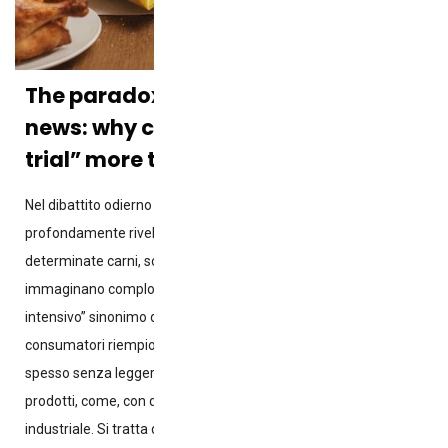
The paradoxes of food-related fake
news: why chicken gets “put on
trial” more than snack cakes
Nel dibattito odierno sul cibo si cela un paradosso curioso e
profondamente rivelatore. Da un lato, i consumatori attaccano
determinate carni, soprattutto il pollo: lo sospettano, diffidano,
immaginano complotti impliciti e considerano l’”allevamento
intensivo” sinonimo di illecito. Dall’altro lato, questi stessi
consumatori riempiono i loro carrelli di prodotti ultra-processati,
spesso senza leggere l’etichetta, senza chiedersi chi li ha
prodotti, come, con quali ingredienti e con quale logica
industriale. Si tratta di un cortocircuito culturale, e non è