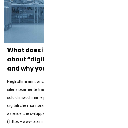
What does it mean when we talk
about “digitizing meat processing”
and why you should care?
Negli ultimi anni, anche l’industria della carne si è
silenziosamente trasformata: gli impianti non sono più dotati
solo di macchinari e personale, ma sempre più anche di sistemi
digitali che monitorano ogni fase della produzione. Una delle
aziende che sviluppano questi strumenti è BRAINR
( https://www.brainr.com/ ) , che ha ricevuto nuovi investimenti