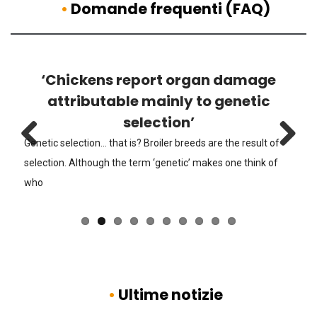
•
Domande frequenti (FAQ)
t organ damage
“Farmed chickens hav
nly to genetic
defences due to a lim
ion’
make-up”
er breeds are the result of
Gratuitous and false claims. Have the
Previous
Next
netic’ makes one think of
kits of those animals they refer to? 
•
Ultime notizie