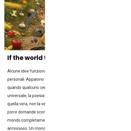
If the world truly went vegan
Alcune idee funzionano splendidamente come scelte
personali. Appaiono nobili, coerenti, persino poetiche. Ma
quando qualcuno cerca di trasformarle in un modello
universale, la poesia vacilla, la coerenza si incrina e la realtà –
quella vera, non la versione da poster motivazionale – inizia a
porre domande scomode. Tra queste idee c’è la visione di un
mondo completamente vegano: pulito, etico, sostenibile,
armonioso. Un mondo che, sulla carta, sembra la soluzione