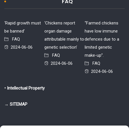
FAQ
‘Rapid growth must
‘Chickens report
“Farmed chickens
be banned’
organ damage
have low immune
FAQ
attributable mainly to
defences due to a
2024-06-06
genetic selection’
limited genetic
FAQ
make-up”.
2024-06-06
FAQ
2024-06-06
• Intellectual Property
→ SITEMAP