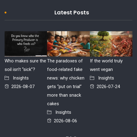
Latest Posts
Who makes sure the
The paradoxes of
If the world truly
soil isn’t “sick”?
food-related fake
went vegan
Insights
news: why chicken
Insights
2026-08-07
gets “put on trial”
2026-07-24
more than snack
cakes
Insights
2026-08-06