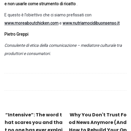
e non usarle come strumento di ricatto
.
E questo è l’obiettivo che ci siamo prefissati con
www.moreaboutchicken.com
e
www.nutriamocidibuonsenso.it
Pietro Greppi
Consulente di etica della comunicazione – mediatore culturale tra
produttori e consumatori.
“Intensive”: The word t
Why You Don't Trust Fo
hat scares you and tha
od News Anymore (And
t no one has ever explai
How to Rebuild Your Op