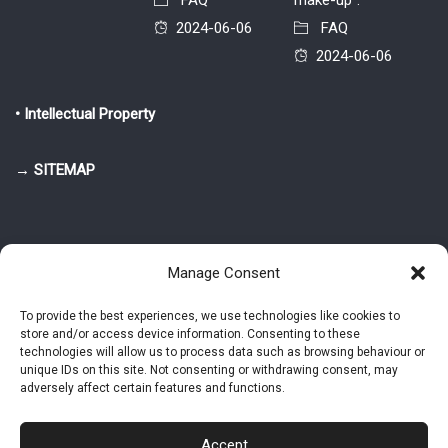
FAQ
make-up”.
2024-06-06
FAQ
2024-06-06
• Intellectual Property
→ SITEMAP
Manage Consent
To provide the best experiences, we use technologies like cookies to
store and/or access device information. Consenting to these
© 2025-2026 Pietro Greppi - Author of the CDE, VGR and IVGR models.
technologies will allow us to process data such as browsing behaviour or
All rights reserved.
unique IDs on this site. Not consenting or withdrawing consent, may
adversely affect certain features and functions.
Studio Greppi di Pietro Greppi, P. IVA: 03814750273
- Web design: Alke
Studio
Accept