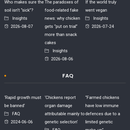
Who makes sure the
The paradoxes of
If the world truly
soil isn’t “sick”?
food-related fake
went vegan
Insights
news: why chicken
Insights
2026-08-07
gets “put on trial”
2026-07-24
more than snack
cakes
Insights
2026-08-06
FAQ
‘Rapid growth must
‘Chickens report
“Farmed chickens
be banned’
organ damage
have low immune
FAQ
attributable mainly to
defences due to a
2024-06-06
genetic selection’
limited genetic