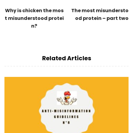
Why is chicken the mos
The most misundersto
t misunderstood protei
od protein – part two
n?
Related Articles